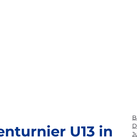
B
D
enturnier U13 in
J