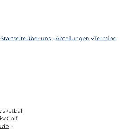
Startseite
Über uns
Abteilungen
Termine
asketball
iscGolf
udo