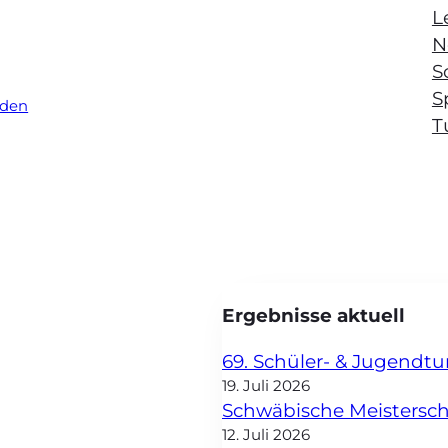
L
N
S
S
aden
T
Ergebnisse aktuell
69. Schüler- & Jugendt
19. Juli 2026
Schwäbische Meisterscha
12. Juli 2026