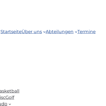
Startseite
Über uns
Abteilungen
Termine
asketball
iscGolf
udo