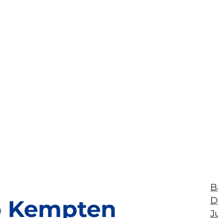
B
D
 Kempten
J