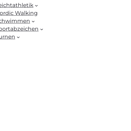
eichtathletik
ordic Walking
chwimmen
portabzeichen
urnen