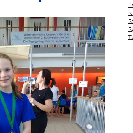
L
N
S
S
T